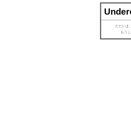
Under
ただいま、
もうし